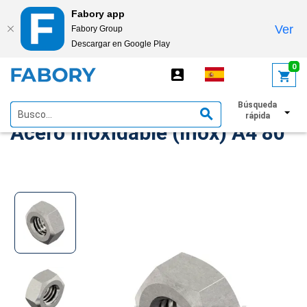
Fabory app
Ver
Fabory Group
Descargar en Google Play
text.skipToContent
text.skipToNavigation
0
Tuerca hexagonal DIN 934
Búsqueda
rápida
Acero inoxidable (Inox) A4 80