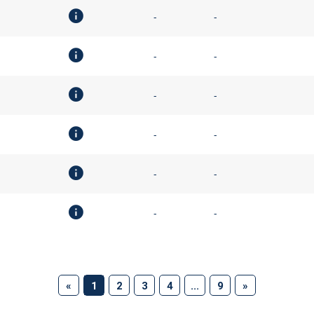
-
-
-
-
-
-
-
-
-
-
-
-
(current)
«
1
2
3
4
...
9
»