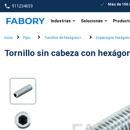
text.skipToContent
text.skipToNavigation
Más de 150.0
911234659
Industrias
Soluciones
Product
Inicio
Fijación
Tornillos de hexágono interior
Espárragos hexágono 
Tornillo sin cabeza con hexágo