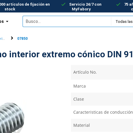
00 artículos de fijación en
Servicio 24/7 con
75 a
stock
MyFabory
os
interior
07850
no interior extremo cónico DIN 
Artículo No.
Marca
Clase
Caracteristicas de conducción
Material