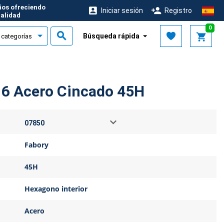
ños ofreciendo
Iniciar sesión
Registro
calidad
0
Búsqueda rápida
916 Acero Cincado 45H
Fabory
45H
Hexagono interior
Acero