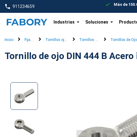
text.skipToContent
text.skipToNavigation
Más de 150.0
911234659
Industrias
Soluciones
Product
Inicio
Fijación
Tornillos ojo & eje
Tornillos de Ojo
Tornillos de Oj
Tornillo de ojo DIN 444 B Acero 