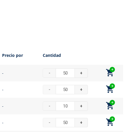
Precio por
Cantidad
-
-
+
-
-
+
-
-
+
-
-
+