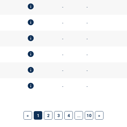
-
-
-
-
-
-
-
-
-
-
-
-
(current)
«
1
2
3
4
...
10
»