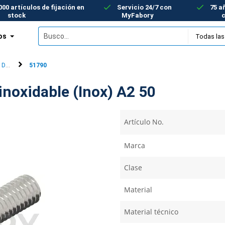
00 artículos de fijación en
Servicio 24/7 con
75 a
stock
MyFabory
os
o DIN 444B
51790
inoxidable (Inox) A2 50
Artículo No.
Marca
Clase
Material
Material técnico