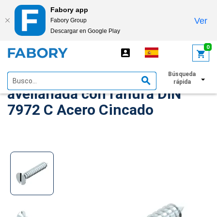
Fabory app
Ver
Fabory Group
Descargar en Google Play
text.skipToContent
text.skipToNavigation
0
Tornillo autorroscante cabeza
Búsqueda
rápida
avellanada con ranura DIN
7972 C Acero Cincado