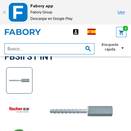
Fabory app
Ver
Fabory Group
Descargar en Google Play
text.skipToContent
text.skipToNavigation
0
FISCHER Concrete Screw
Búsqueda
rápida
FBSII ST INT