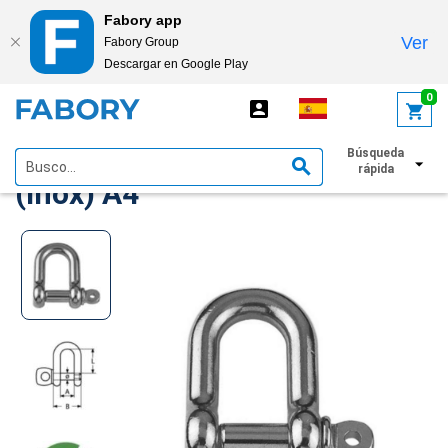
Fabory app
Ver
Fabory Group
Descargar en Google Play
text.skipToContent
text.skipToNavigation
0
D-shackle Acero inoxidable
Búsqueda
rápida
(Inox) A4