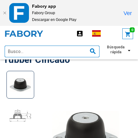
Fabory app
Ver
Fabory Group
Descargar en Google Play
text.skipToContent
text.skipToNavigation
0
Apoyo tipo M Steel/natural
Búsqueda
rápida
rubber Cincado