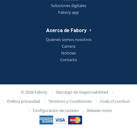
Soluciones digitales
Fabory app
Acerca de Fabory
Quienes somos nosotros
Carrera
Noticias
Contacto
© 2026 Fabory
-
Descargo de responsabilidad
-
Politica privacidad
-
Términos y Condiciones
-
Code of conduct
-
Configuración de cookies
-
Release notes