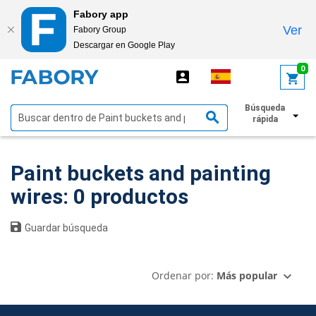
Fabory app
Ver
Fabory Group
Descargar en Google Play
text.skipToContent
text.skipToNavigation
0
Búsqueda
Mostrar filtros
rápida
Paint buckets and painting
wires: 0 productos
Guardar búsqueda
Ordenar por:
Más popular