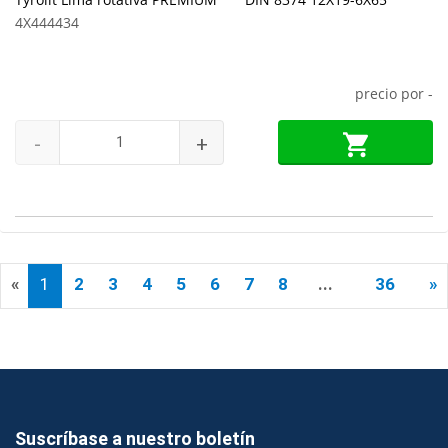
4X444434
precio por
-
-
+
«
1
2
3
4
5
6
7
8
...
36
»
Suscríbase a nuestro boletín