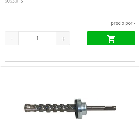
60630FIS
precio por
-
-
+