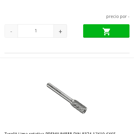
precio por
-
-
+
Tyrolit Lima rotativa PREMIUM*** DIN 8374 12X19-6X65