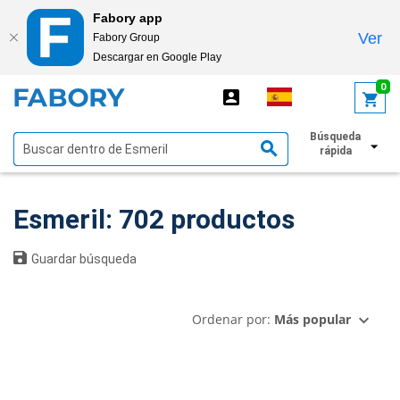
Fabory app
Ver
Fabory Group
Descargar en Google Play
text.skipToContent
text.skipToNavigation
0
Búsqueda
Mostrar filtros
rápida
Esmeril: 702 productos
Guardar búsqueda
Ordenar por:
Más popular