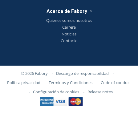
Acerca de Fabory
Quienes somos nosotros
Carrera
Noticias
Contacto
© 2026 Fabory
-
Descargo de responsabilidad
-
Politica privacidad
-
Términos y Condiciones
-
Code of conduct
-
Configuración de cookies
-
Release notes