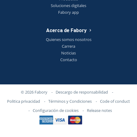
Soluciones digitales
Fabory app
Acerca de Fabory
Quienes somos nosotros
Carrera
Noticias
Contacto
© 2026 Fabory
-
Descargo de responsabilidad
-
Politica privacidad
-
Términos y Condiciones
-
Code of conduct
-
Configuración de cookies
-
Release notes