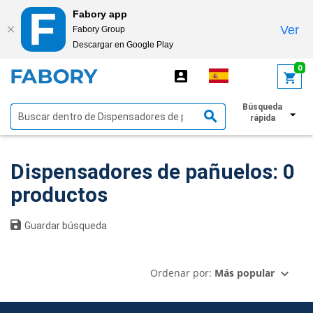
Fabory app
Ver
Fabory Group
Descargar en Google Play
text.skipToContent
text.skipToNavigation
0
Búsqueda
Mostrar filtros
rápida
Dispensadores de pañuelos: 0
productos
Guardar búsqueda
Ordenar por:
Más popular