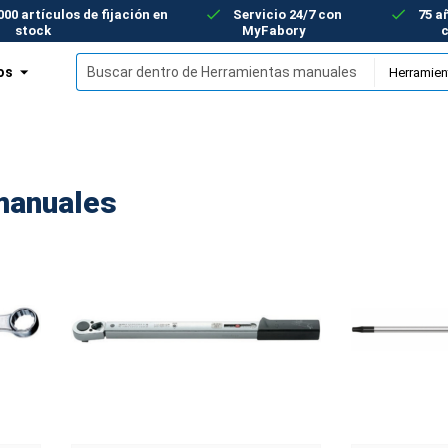
00 artículos de fijación en
Servicio 24/7 con
75 a
stock
MyFabory
os
manuales