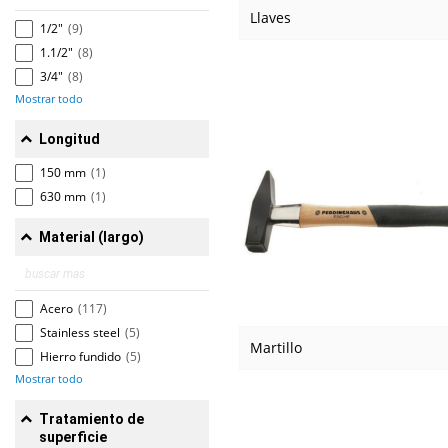
Llaves
1/2"
(9)
1.1/2"
(8)
3/4"
(8)
Mostrar todo
Longitud
150 mm
(1)
630 mm
(1)
Material (largo)
Acero
(117)
Stainless steel
(5)
Martillo
Hierro fundido
(5)
Mostrar todo
Tratamiento de
superficie