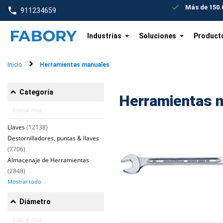
text.skipToContent
text.skipToNavigation
Más de 150.0
911234659
Industrias
Soluciones
Product
Inicio
Herramientas manuales
Categoría
Herramientas 
Llaves
(12138)
Destornilladores, puntas & llaves
(7706)
Almacenaje de Herramientas
(2848)
Mostrar todo
Diámetro