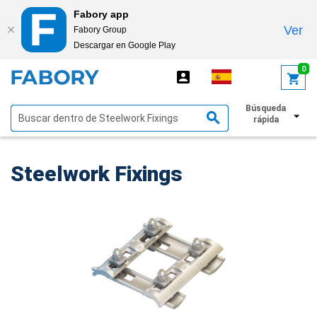
Fabory app
Ver
Fabory Group
Descargar en Google Play
text.skipToContent
text.skipToNavigation
0
Búsqueda
Mostrar filtros
rápida
Steelwork Fixings