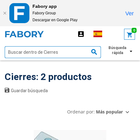
Fabory app
Ver
Fabory Group
Descargar en Google Play
text.skipToContent
text.skipToNavigation
0
Búsqueda
Mostrar filtros
rápida
Cierres: 2 productos
Guardar búsqueda
Ordenar por:
Más popular