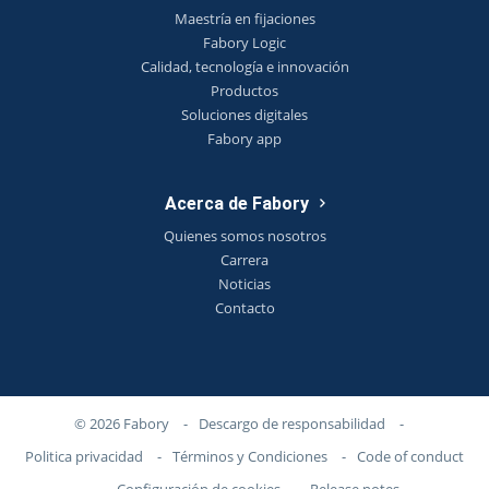
Maestría en fijaciones
Fabory Logic
Calidad, tecnología e innovación
Productos
Soluciones digitales
Fabory app
Acerca de Fabory
Quienes somos nosotros
Carrera
Noticias
Contacto
© 2026 Fabory
-
Descargo de responsabilidad
-
Politica privacidad
-
Términos y Condiciones
-
Code of conduct