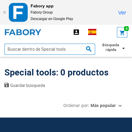
Fabory app
Ver
Fabory Group
Descargar en Google Play
text.skipToContent
text.skipToNavigation
0
Búsqueda
Mostrar filtros
rápida
Special tools: 0 productos
Guardar búsqueda
Ordenar por:
Más popular