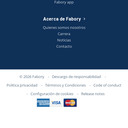
Fabory app
Acerca de Fabory
Quienes somos nosotros
Carrera
Noticias
Contacto
© 2026 Fabory
-
Descargo de responsabilidad
-
Politica privacidad
-
Términos y Condiciones
-
Code of conduct
-
Configuración de cookies
-
Release notes