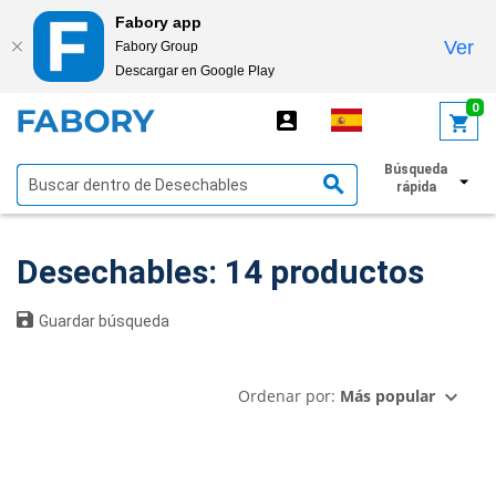
Fabory app
Ver
Fabory Group
Descargar en Google Play
text.skipToContent
text.skipToNavigation
0
Búsqueda
Mostrar filtros
rápida
Desechables: 14 productos
Guardar búsqueda
Ordenar por:
Más popular