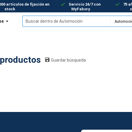
00 artículos de fijación en
Servicio 24/7 con
75 a
stock
MyFabory
os
omoción: 0 productos
Guardar búsqueda