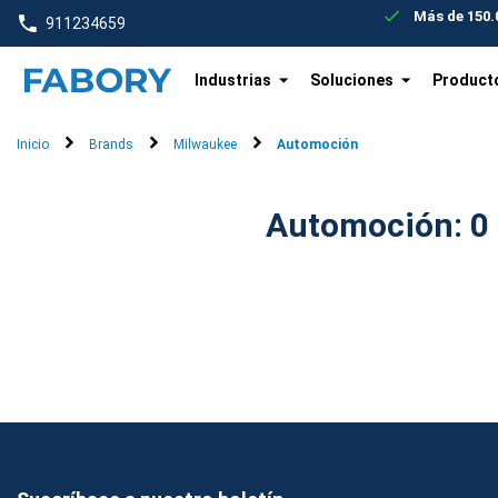
text.skipToContent
text.skipToNavigation
Más de 150.0
911234659
Industrias
Soluciones
Product
Inicio
Brands
Milwaukee
Automoción
Aut