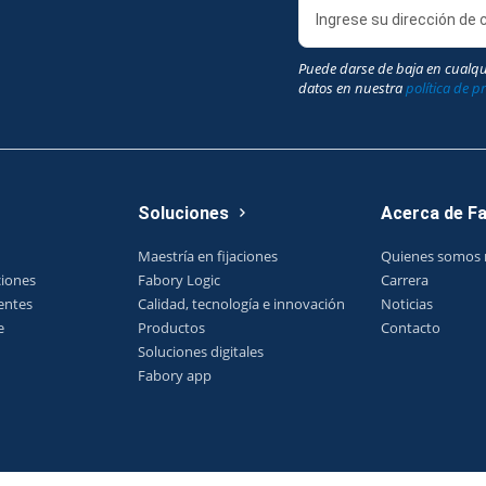
Puede darse de baja en cualq
datos en nuestra
política de p
Soluciones
Acerca de F
Maestría en fijaciones
Quienes somos 
ciones
Fabory Logic
Carrera
entes
Calidad, tecnología e innovación
Noticias
e
Productos
Contacto
Soluciones digitales
Fabory app