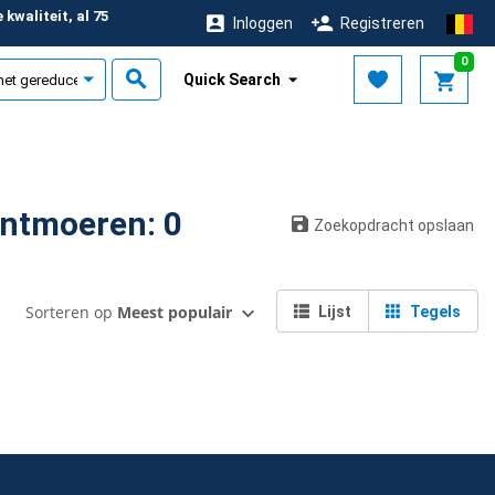
kwaliteit, al 75
Inloggen
Registreren
r
0
Quick Search
ntmoeren: 0
Zoekopdracht opslaan
Sorteren op
Meest populair
Lijst
Tegels