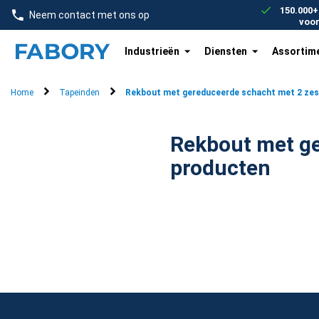
text.skipToContent
text.skipToNavigation
150.000+
Neem contact met ons op
voo
Industrieën
Diensten
Assortim
Home
Tapeinden
Rekbout met gereduceerde schacht met 2 ze
Rekbout met ge
producten