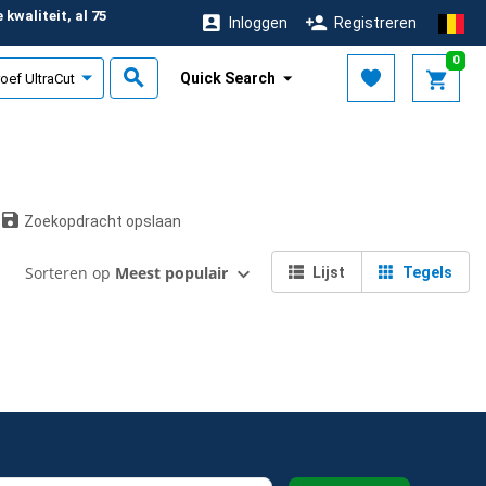
kwaliteit, al 75
Inloggen
Registreren
r
0
Quick Search
Zoekopdracht opslaan
Sorteren op
Meest populair
Lijst
Tegels