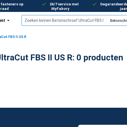
 fasteners op
24/7 service met
Gegarandeerde 
rraad
MyFabory
jaa
ent
4
Cut FBS II US R
Betonschroef UltraCut FBS II US R: 0 producten