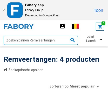
Fabory app
Toon
Fabory Group
Download in Google Play
text.skipToContent
text.skipToNavigation
0
Quick
Toon filters
Search
Remveertangen: 4 producten
Zoekopdracht opslaan
Sorteren op
Meest populair