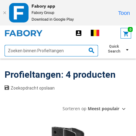
Fabory app
Toon
Fabory Group
Download in Google Play
text.skipToContent
text.skipToNavigation
0
Quick
Toon filters
Search
Profieltangen: 4 producten
Zoekopdracht opslaan
Sorteren op
Meest populair