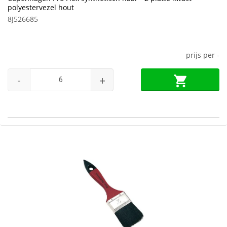
polyestervezel hout
8J526685
prijs per
-
-
+