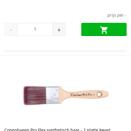
prijs per
-
-
+
Copenhagen Pro Flex synthetisch haar - 2 platte kwast