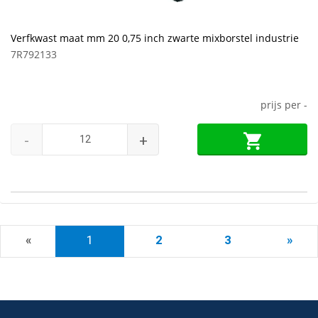
Verfkwast maat mm 20 0,75 inch zwarte mixborstel industrie
7R792133
prijs per
-
-
+
«
1
2
3
»