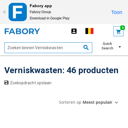
Fabory app
Toon
Fabory Group
Download in Google Play
text.skipToContent
text.skipToNavigation
0
Quick
Toon filters
Search
Verniskwasten: 46 producten
Zoekopdracht opslaan
Sorteren op
Meest populair