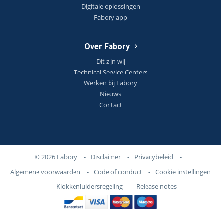
Digitale oplossingen
Fabory app
Over Fabory
Dit zijn wij
Technical Service Centers
Werken bij Fabory
Nieuws
Contact
© 2026 Fabory
-
Disclaimer
-
Privacybeleid
-
Algemene voorwaarden
-
Code of conduct
-
Cookie instellingen
-
Klokkenluidersregeling
-
Release notes