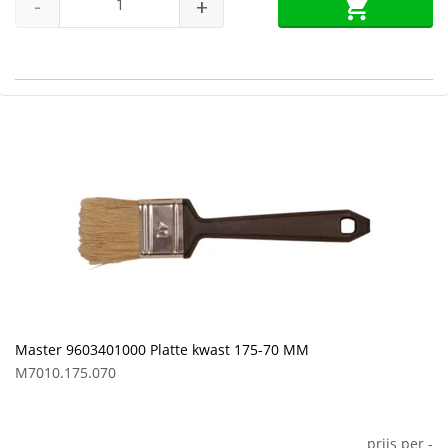
-
+
Master 9603401000 Platte kwast 175-70 MM
M7010.175.070
prijs per
-