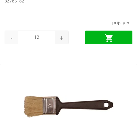
3Z785182
prijs per
-
-
+