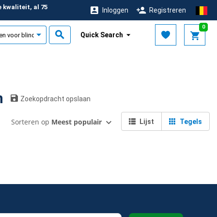
kwaliteit, al 75
Inloggen
Registreren
r
0
Quick Search
en
Zoekopdracht opslaan
Sorteren op
Meest populair
Lijst
Tegels