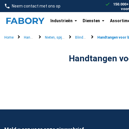
text.skipToContent
text.skipToNavigation
150.000+
Neem contact met ons op
voo
Industrieën
Diensten
Assortim
Home
Handgereedschap
Nieten, spijkers & blindklinknagels
Blindklinkapparaten
Handtangen voor b