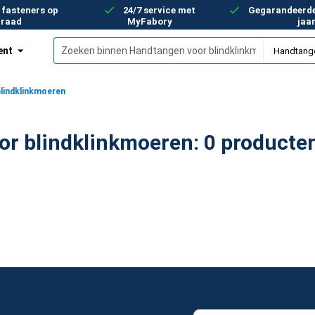
 fasteners op
24/7 service met
Gegarandeerde 
rraad
MyFabory
jaa
ent
lindklinkmoeren
Handtangen voor blindklinkmoeren: 0 product