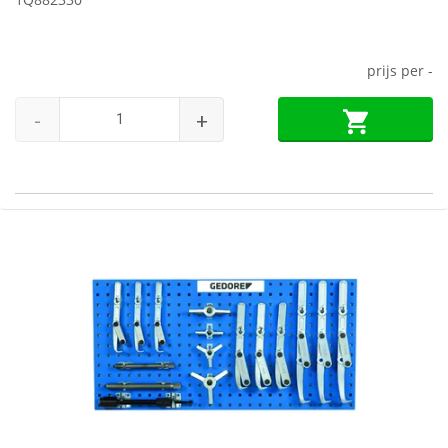
prijs per
-
-
+