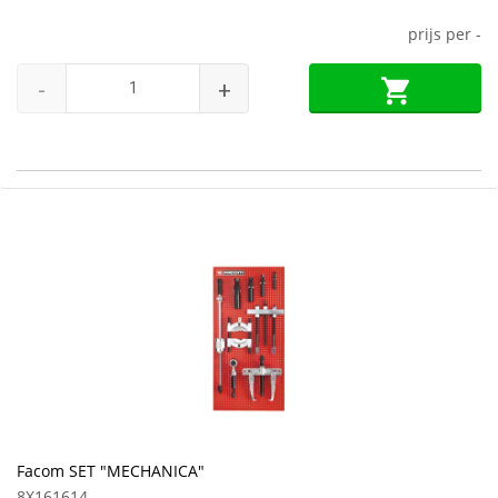
prijs per
-
-
+
Facom SET "MECHANICA"
8X161614