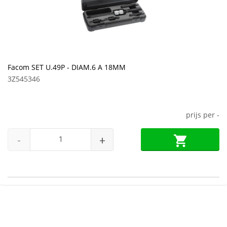
Facom SET U.49P - DIAM.6 A 18MM
3Z545346
prijs per
-
-
+