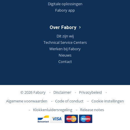
Digitale oplossingen
Fabory app
Over Fabory
Dit zijn wij
Technical Service Centers
Werken bij Fabory
Nieuws
Contact
© 2026 Fabory
-
Disclaimer
-
Privacybeleid
-
Algemene voorwaarden
-
Code of conduct
-
Cookie instellingen
-
Klokkenluidersregeling
-
Release notes