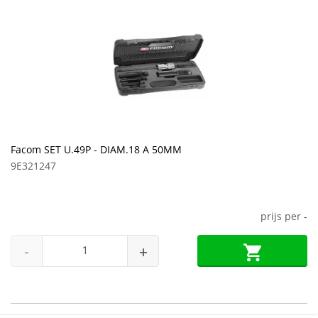
Facom SET U.49P - DIAM.18 A 50MM
9E321247
prijs per
-
-
+