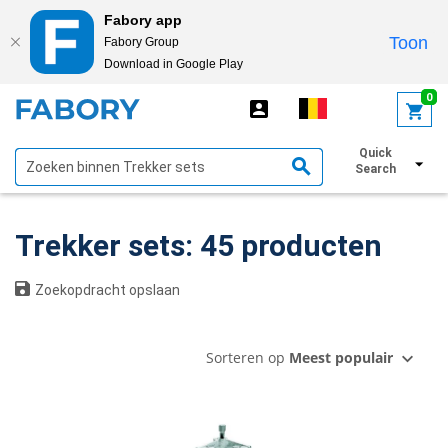
Fabory app
Toon
Fabory Group
Download in Google Play
text.skipToContent
text.skipToNavigation
0
Quick
Toon filters
Search
Trekker sets: 45 producten
Zoekopdracht opslaan
Sorteren op
Meest populair