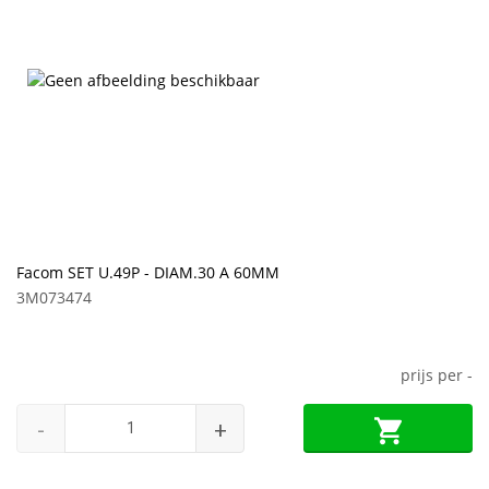
Facom SET U.49P - DIAM.30 A 60MM
3M073474
prijs per
-
-
+