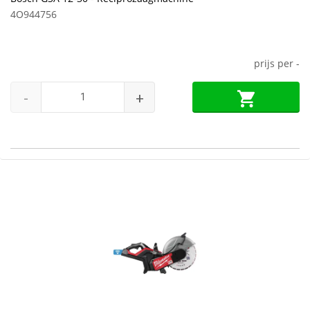
4O944756
prijs per
-
-
+