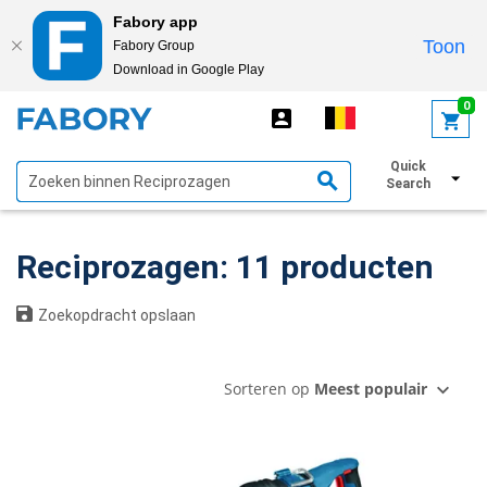
Fabory app
Toon
Fabory Group
Download in Google Play
text.skipToContent
text.skipToNavigation
0
Quick
Toon filters
Search
Reciprozagen: 11 producten
Zoekopdracht opslaan
Sorteren op
Meest populair