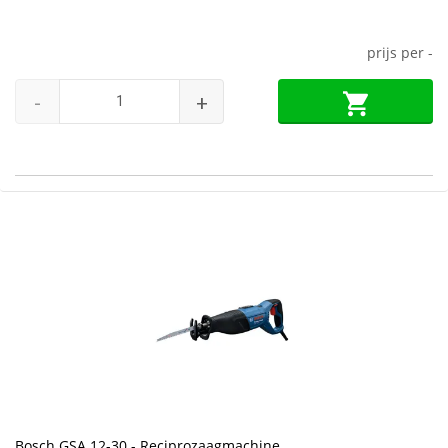
prijs per
-
-
+
Bosch GSA 12-30 - Reciprozaagmachine