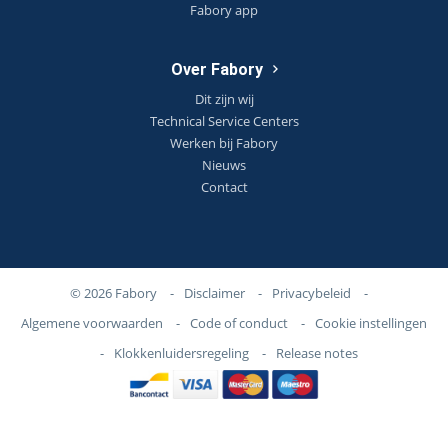
Fabory app
Over Fabory
Dit zijn wij
Technical Service Centers
Werken bij Fabory
Nieuws
Contact
© 2026 Fabory
-
Disclaimer
-
Privacybeleid
-
Algemene voorwaarden
-
Code of conduct
-
Cookie instellingen
-
Klokkenluidersregeling
-
Release notes