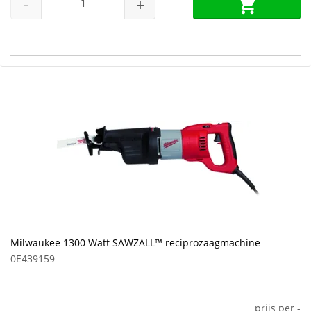
-
+
Milwaukee 1300 Watt SAWZALL™ reciprozaagmachine
0E439159
prijs per
-