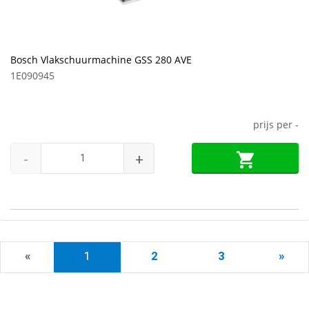
Bosch Vlakschuurmachine GSS 280 AVE
1E090945
prijs per
-
-
+
«
1
2
3
»