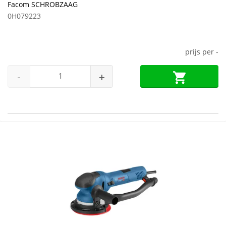
Facom SCHROBZAAG
0H079223
prijs per
-
-
+