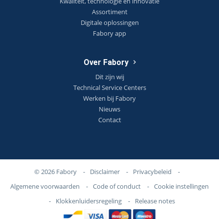
Kwaliteit, technologie en innovatie
Assortiment
Digitale oplossingen
Fabory app
Over Fabory
Dit zijn wij
Technical Service Centers
Werken bij Fabory
Nieuws
Contact
© 2026 Fabory
-
Disclaimer
-
Privacybeleid
-
Algemene voorwaarden
-
Code of conduct
-
Cookie instellingen
-
Klokkenluidersregeling
-
Release notes