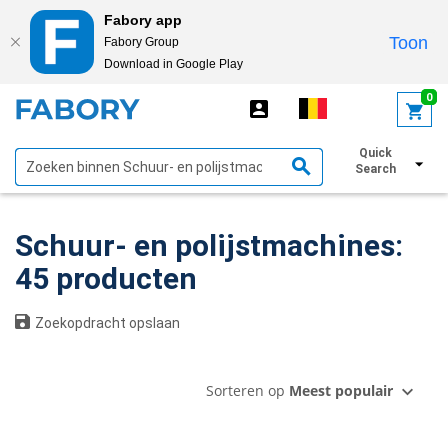
Fabory app
Toon
Fabory Group
Download in Google Play
text.skipToContent
text.skipToNavigation
0
Quick
Toon filters
Search
Schuur- en polijstmachines:
45 producten
Zoekopdracht opslaan
Sorteren op
Meest populair