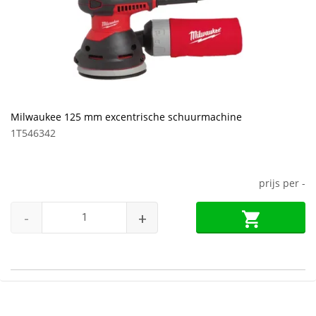
Milwaukee 125 mm excentrische schuurmachine
1T546342
prijs per
-
-
+