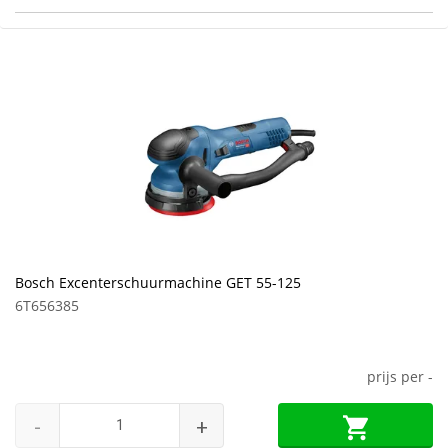
Bosch Excenterschuurmachine GET 55-125
6T656385
prijs per
-
-
+