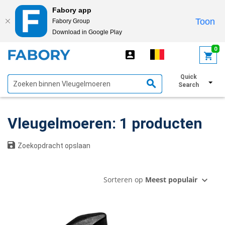
Fabory app
Toon
Fabory Group
Download in Google Play
text.skipToContent
text.skipToNavigation
0
Quick
Toon filters
Search
Vleugelmoeren: 1 producten
Zoekopdracht opslaan
Sorteren op
Meest populair