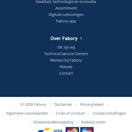
Kwaliteit, technologie en innovatie
Assortiment
Digitale oplossingen
Fabory app
Over Fabory
Dit zijn wij
Technical Service Centers
Werken bij Fabory
Nieuws
Contact
© 2026 Fabory
-
Disclaimer
-
Privacybeleid
-
Algemene voorwaarden
-
Code of conduct
-
Cookie instellingen
-
Klokkenluidersregeling
-
Release notes