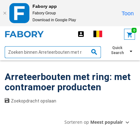
Fabory app
Toon
Fabory Group
Download in Google Play
text.skipToContent
text.skipToNavigation
0
Quick
Toon filters
Search
Arreteerbouten met ring: met
contramoer producten
Zoekopdracht opslaan
Sorteren op
Meest populair