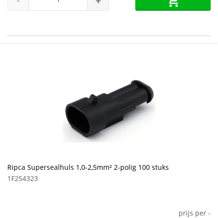
-
+
Ripca Supersealhuls 1,0-2,5mm² 2-polig 100 stuks
1F254323
prijs per
-