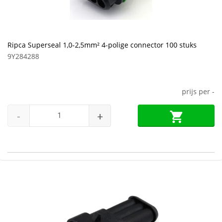
Ripca Superseal 1,0-2,5mm² 4-polige connector 100 stuks
9Y284288
prijs per
-
-
+