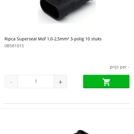
Ripca Superseal Mof 1,0-2,5mm² 3-polig 10 stuks
0B581015
prijs per
-
-
+