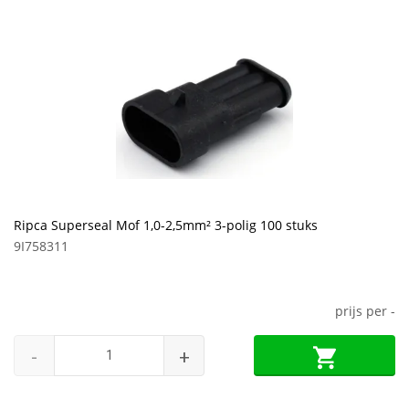
Ripca Superseal Mof 1,0-2,5mm² 3-polig 100 stuks
9I758311
prijs per
-
-
+