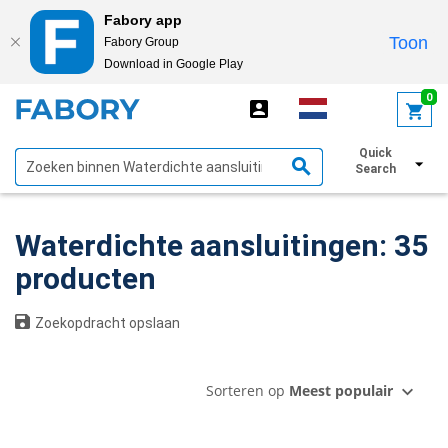
Fabory app
Toon
Fabory Group
Download in Google Play
text.skipToContent
text.skipToNavigation
0
Quick
Toon filters
Search
Waterdichte aansluitingen: 35
producten
Zoekopdracht opslaan
Sorteren op
Meest populair