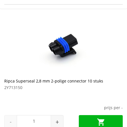
Ripca Superseal 2,8 mm 2-polige connector 10 stuks
2Y713150
prijs per
-
-
+