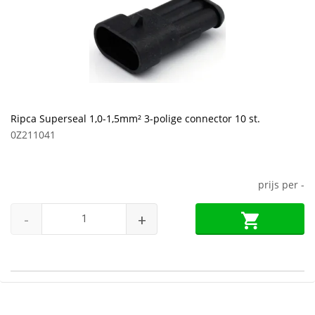
Ripca Superseal 1,0-1,5mm² 3-polige connector 10 st.
0Z211041
prijs per
-
-
+