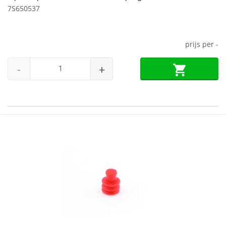
7S650537
prijs per
-
-
+