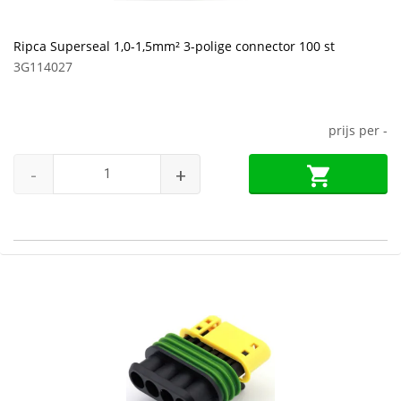
Ripca Superseal 1,0-1,5mm² 3-polige connector 100 st
3G114027
prijs per
-
-
+