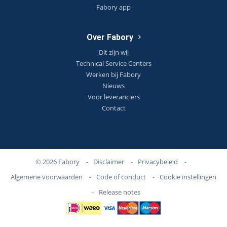
Fabory app
Over Fabory
Dit zijn wij
Technical Service Centers
Werken bij Fabory
Nieuws
Voor leveranciers
Contact
© 2026 Fabory
-
Disclaimer
-
Privacybeleid
-
Algemene voorwaarden
-
Code of conduct
-
Cookie instellingen
-
Release notes