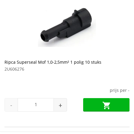
Ripca Superseal Mof 1,0-2,5mm² 1 polig 10 stuks
2U606276
prijs per
-
-
+