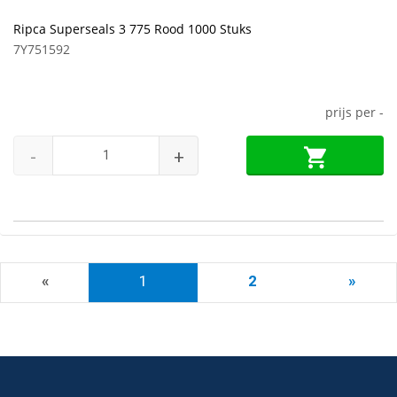
Ripca Superseals 3 775 Rood 1000 Stuks
7Y751592
prijs per
-
-
+
«
1
2
»