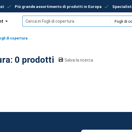
ozi
Più grande assortimento di prodotti in Europa
Specialist
nt
ento
ogli di copertura
Fogli di copertura: 0 prodotti
Salva la ricerca