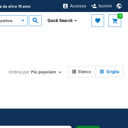
Accesso
Iscriviti
a da oltre 75 anni
0
Quick Search
Ordina per
Più popolare
Elenco
Griglia