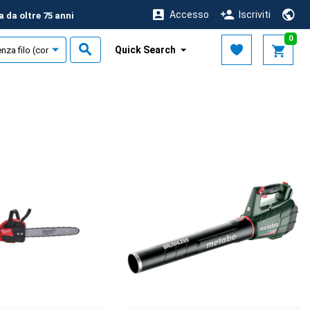
Accesso
Iscriviti
a da oltre 75 anni
0
Quick Search