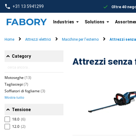
text.skipToContent
text.skipToNavigation
+31 13 5941299
Oltre 40 neg
Industries
Solutions
Assortme
Home
Attrezzi elettrici
Macchine per l'esterno
Attrezzi senza 
Category
Attrezzi senza 
Motoseghe
(13)
Tagliasiepi
(7)
Soffiatori di fogliame
(3)
Mostra tutto
Tensione
18.0
(6)
12.0
(2)