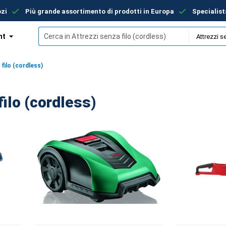
ozi
Più grande assortimento di prodotti in Europa
Specialist
nt
filo (cordless)
filo (cordless)