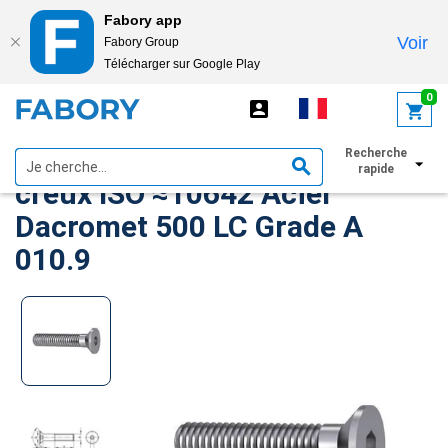
Fabory app
Voir
Fabory Group
Télécharger sur Google Play
text.skipToContent
text.skipToNavigation
0
Vis à tête fraisée à six pans
Recherche
rapide
creux ISO ≈10642 Acier
Dacromet 500 LC Grade A
010.9