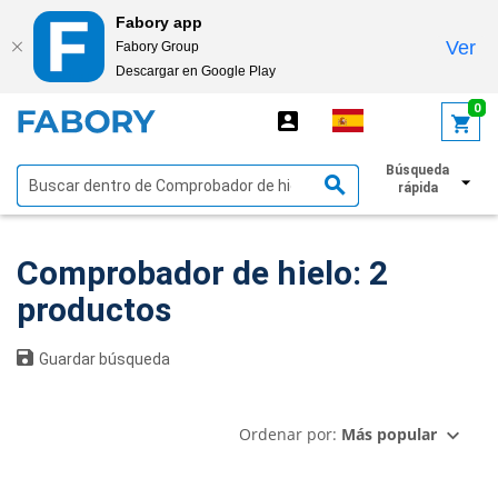
Fabory app
Ver
Fabory Group
Descargar en Google Play
text.skipToContent
text.skipToNavigation
0
Búsqueda
Mostrar filtros
rápida
Comprobador de hielo: 2
productos
Guardar búsqueda
Ordenar por:
Más popular