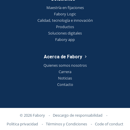
Maestría en fijaciones
Fabory Logic
Calidad, tecnología e innovación
Productos
Soluciones digitales
Fabory app
Acerca de Fabory
Quienes somos nosotros
Carrera
Noticias
Contacto
© 2026 Fabory
-
Descargo de responsabilidad
-
Politica privacidad
-
Términos y Condiciones
-
Code of conduct