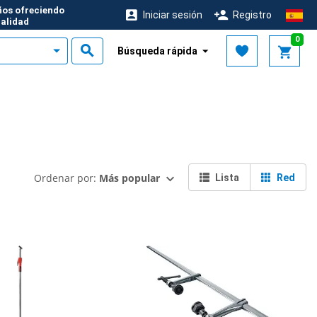
ños ofreciendo
Iniciar sesión
Registro
calidad
0
Búsqueda rápida
Ordenar por:
Más popular
Lista
Red