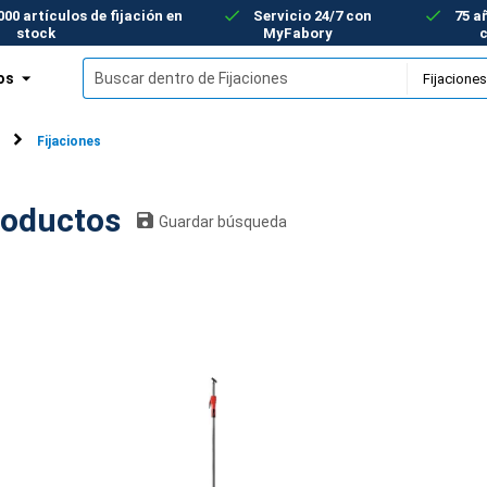
00 artículos de fijación en
Servicio 24/7 con
75 a
stock
MyFabory
os
Fijaciones
nes: 4 productos
Guardar búsqueda