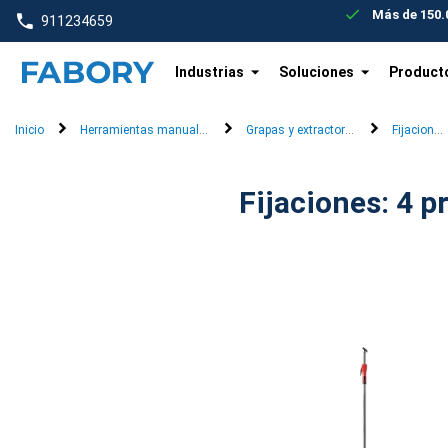
text.skipToContent
text.skipToNavigation
Más de 150.0
911234659
Industrias
Soluciones
Product
Inicio
Herramientas manuales
Grapas y extractores
Fijaciones
Fijacio