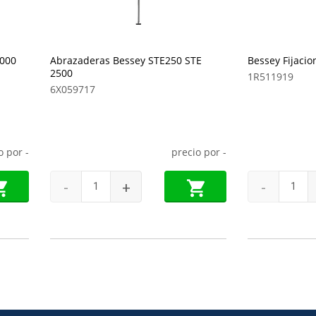
3000
Abrazaderas Bessey STE250 STE
Bessey Fijaci
2500
1R511919
6X059717
o por
-
precio por
-
-
+
-