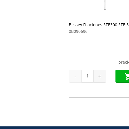
Bessey Fijaciones STE300 STE 
0B090696
preci
-
+