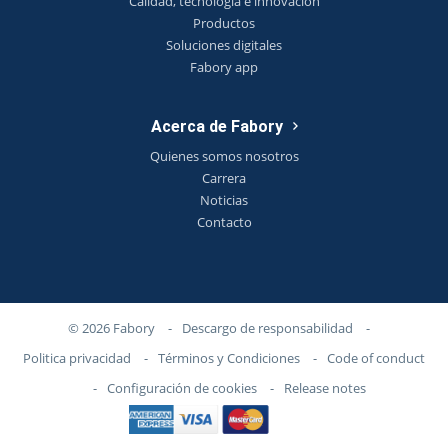
Calidad, tecnología e innovación
Productos
Soluciones digitales
Fabory app
Acerca de Fabory
Quienes somos nosotros
Carrera
Noticias
Contacto
© 2026 Fabory
-
Descargo de responsabilidad
-
Politica privacidad
-
Términos y Condiciones
-
Code of conduct
-
Configuración de cookies
-
Release notes