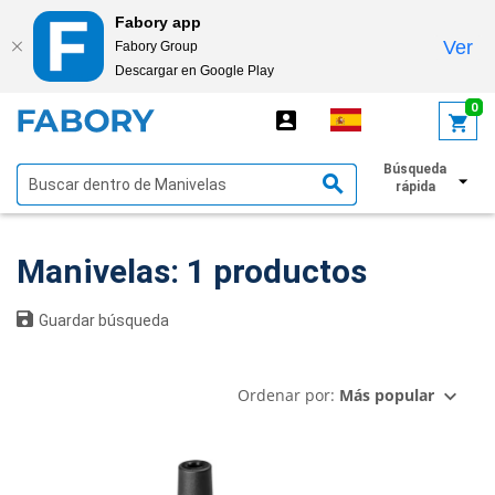
Fabory app
Ver
Fabory Group
Descargar en Google Play
text.skipToContent
text.skipToNavigation
0
Búsqueda
Mostrar filtros
rápida
Manivelas: 1 productos
Guardar búsqueda
Ordenar por:
Más popular