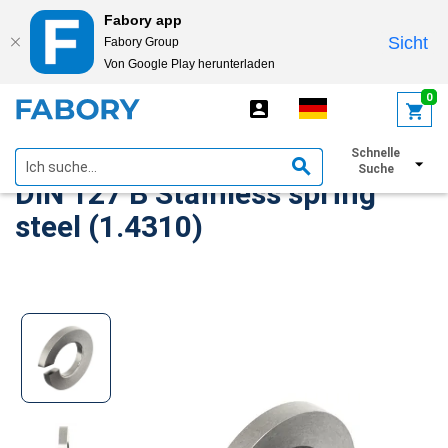
Fabory app
Sicht
Fabory Group
Von Google Play herunterladen
text.skipToContent
text.skipToNavigation
0
Spiralförmige Federscheiben
Schnelle
Suche
DIN 127 B Stainless spring
steel (1.4310)