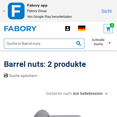
Fabory app
Sicht
Fabory Group
Von Google Play herunterladen
text.skipToContent
text.skipToNavigation
0
Schnelle
Filter anzeigen
Suche
Barrel nuts: 2 produkte
Suche speichern
Sortieren nach
Am beliebtesten