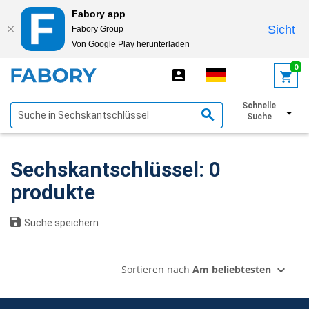
Fabory app
Sicht
Fabory Group
Von Google Play herunterladen
text.skipToContent
text.skipToNavigation
0
Schnelle
Filter anzeigen
Suche
Sechskantschlüssel: 0
produkte
Suche speichern
Sortieren nach
Am beliebtesten