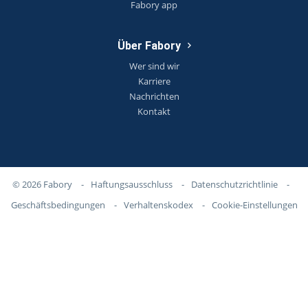
Fabory app
Über Fabory
Wer sind wir
Karriere
Nachrichten
Kontakt
© 2026 Fabory
-
Haftungsausschluss
-
Datenschutzrichtlinie
-
Geschäftsbedingungen
-
Verhaltenskodex
-
Cookie-Einstellungen