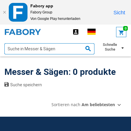
Fabory app
Sicht
Fabory Group
Von Google Play herunterladen
text.skipToContent
text.skipToNavigation
0
Schnelle
Filter anzeigen
Suche
Messer & Sägen: 0 produkte
Suche speichern
Sortieren nach
Am beliebtesten