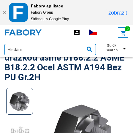
Fabory aplikace
zobrazit
Fabory Group
Stáhnout v Google Play
text.skipToContent
text.skipToNavigation
0
Těžká šestihranná matice s
Quick
Search
drážkou asme b188.2.2 ASME
B18.2.2 Ocel ASTM A194 Bez
PU Gr.2H