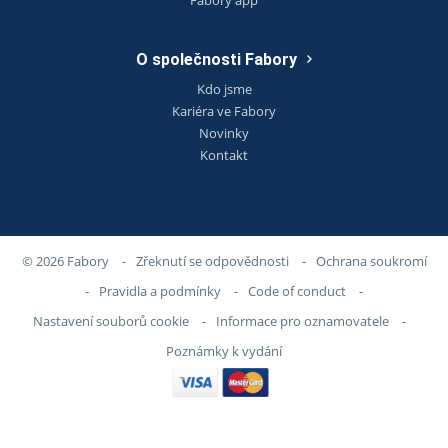
O společnosti Fabory
Kdo jsme
Kariéra ve Fabory
Novinky
Kontakt
© 2026 Fabory
-
Zřeknutí se odpovědnosti
-
Ochrana soukromí
-
Pravidla a podmínky
-
Code of conduct
-
Nastavení souborů cookie
-
Informace pro oznamovatele
-
Poznámky k vydání