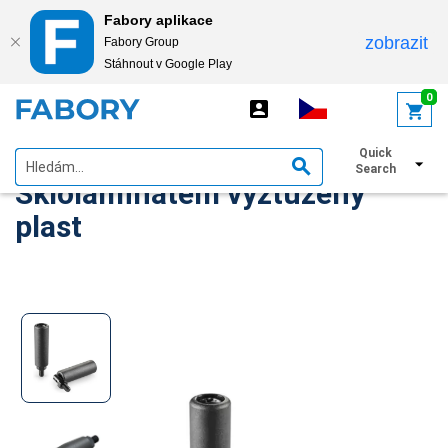
Fabory aplikace
zobrazit
Fabory Group
Stáhnout v Google Play
text.skipToContent
text.skipToNavigation
0
Sklopná rukojeť otočná
Quick
Search
Sklolaminátem vyztužený
plast