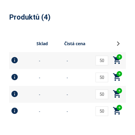
Produktů (4)
Přihlási
Sklad
Čistá cena
-
-
-
-
-
-
-
-