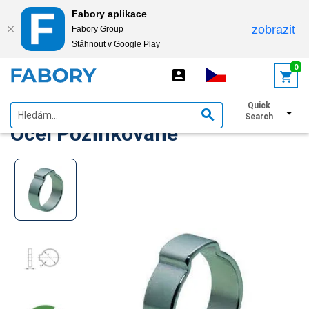
Fabory aplikace
zobrazit
Fabory Group
Stáhnout v Google Play
text.skipToContent
text.skipToNavigation
0
ABA Svorka s jedním uchem
Quick
Search
Ocel Pozinkované