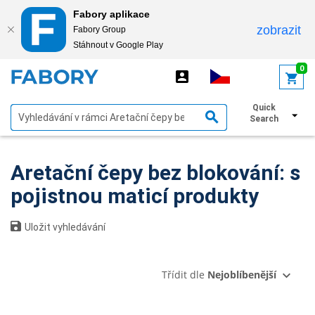
Fabory aplikace
zobrazit
Fabory Group
Stáhnout v Google Play
text.skipToContent
text.skipToNavigation
0
Quick
Zobrazit filtry
Search
Aretační čepy bez blokování: s
pojistnou maticí produkty
Uložit vyhledávání
Třídit dle
Nejoblíbenější